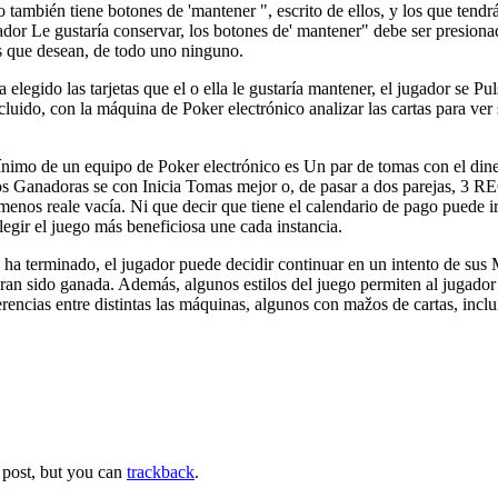
o también tiene botones de 'mantener ", escrito de ellos, y los que tend
jugador Le gustaría conservar, los botones de' mantener" debe ser presio
as que desean, de todo uno ninguno.
elegido las tarjetas que el o ella le gustaría mantener, el jugador se Pul
cluido, con la máquina de Poker electrónico analizar las cartas para v
ínimo de un equipo de Poker electrónico es Un par de tomas con el din
s Ganadoras se con Inicia Tomas mejor o, de pasar a dos parejas, 3 REC
menos reale vacía. Ni que decir que tiene el calendario de pago puede
egir el juego más beneficiosa une cada instancia.
ha terminado, el jugador puede decidir continuar en un intento de sus 
ran sido ganada. Además, algunos estilos del juego permiten al jugador
encias entre distintas las máquinas, algunos con mažos de cartas, incluida
 post, but you can
trackback
.