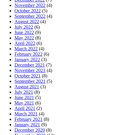
November 2022
(4)
October 2022
(5)
September 2022
(4)
August 2022
(4)
July 2022
(6)
June 2022
(9)
May 2022
(8)
April 2022
(6)
March 2022
(4)
February 2022
(6)
January 2022
(3)
December 2021
(7)
November 2021
(4)
October 2021
(8)
September 2021
(5)
August 2021
(3)
July 2021
(8)
June 2021
(5)
May 2021
(6)
April 2021
(2)
March 2021
(4)
February 2021
(8)
January 2021
(9)
December 2020
(8)