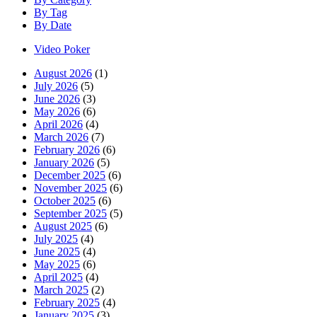
By Tag
By Date
Video Poker
August 2026
(1)
July 2026
(5)
June 2026
(3)
May 2026
(6)
April 2026
(4)
March 2026
(7)
February 2026
(6)
January 2026
(5)
December 2025
(6)
November 2025
(6)
October 2025
(6)
September 2025
(5)
August 2025
(6)
July 2025
(4)
June 2025
(4)
May 2025
(6)
April 2025
(4)
March 2025
(2)
February 2025
(4)
January 2025
(3)