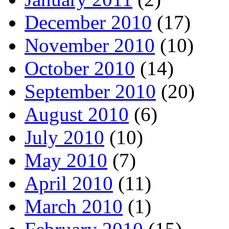
December 2010
(17)
November 2010
(10)
October 2010
(14)
September 2010
(20)
August 2010
(6)
July 2010
(10)
May 2010
(7)
April 2010
(11)
March 2010
(1)