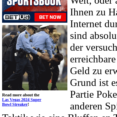
Welt, oder 
Ihnen zu H
Internet du
sind absolu
der versuch
erreichbar
Geld zu er
Grund ist e
Partie Poke
Read more about the
Las Vegas 2024 Super
anderen Spi
Bowl Streaker
!