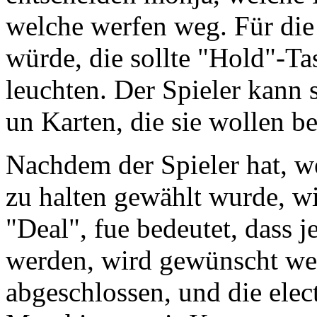
welche werfen weg. Für die 
würde, die sollte "Hold"-Ta
leuchten. Der Spieler kann
un Karten, die sie wollen b
Nachdem der Spieler hat, w
zu halten gewählt wurde, wi
"Deal", fue bedeutet, dass 
werden, wird gewünscht wen
abgeschlossen, und die elec