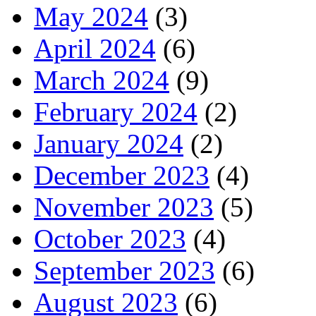
May 2024
(3)
April 2024
(6)
March 2024
(9)
February 2024
(2)
January 2024
(2)
December 2023
(4)
November 2023
(5)
October 2023
(4)
September 2023
(6)
August 2023
(6)