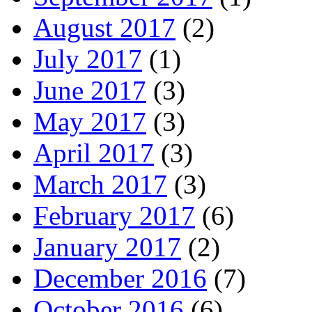
August 2017
(2)
July 2017
(1)
June 2017
(3)
May 2017
(3)
April 2017
(3)
March 2017
(3)
February 2017
(6)
January 2017
(2)
December 2016
(7)
October 2016
(6)