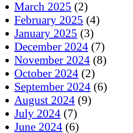
March 2025
(2)
February 2025
(4)
January 2025
(3)
December 2024
(7)
November 2024
(8)
October 2024
(2)
September 2024
(6)
August 2024
(9)
July 2024
(7)
June 2024
(6)