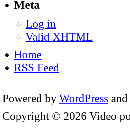
Meta
Log in
Valid XHTML
Home
RSS Feed
Powered by
WordPress
and
Copyright © 2026 Video p