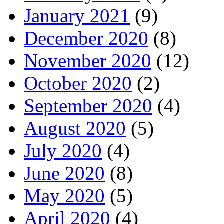
January 2021
(9)
December 2020
(8)
November 2020
(12)
October 2020
(2)
September 2020
(4)
August 2020
(5)
July 2020
(4)
June 2020
(8)
May 2020
(5)
April 2020
(4)