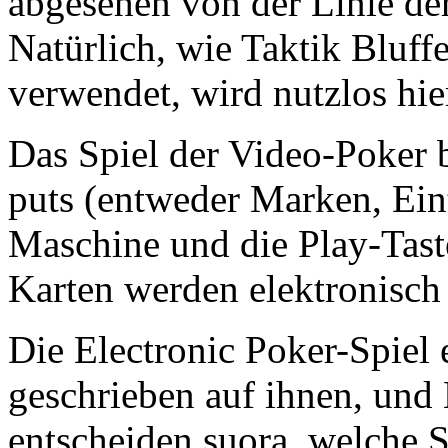
abgesehen von der Linie de
Natürlich, wie Taktik Bluffe
verwendet, wird nutzlos hie
Das Spiel der Video-Poker b
puts (entweder Marken, Eint
Maschine und die Play-Taste
Karten werden elektronisch 
Die Electronic Poker-Spiel 
geschrieben auf ihnen, und
entscheiden suora, welche S