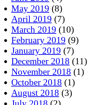
May 2019
(8)
April 2019
(7)
March 2019
(10)
February 2019
(9)
January 2019
(7)
December 2018
(11)
November 2018
(1)
October 2018
(1)
August 2018
(3)
July 2018
(2)