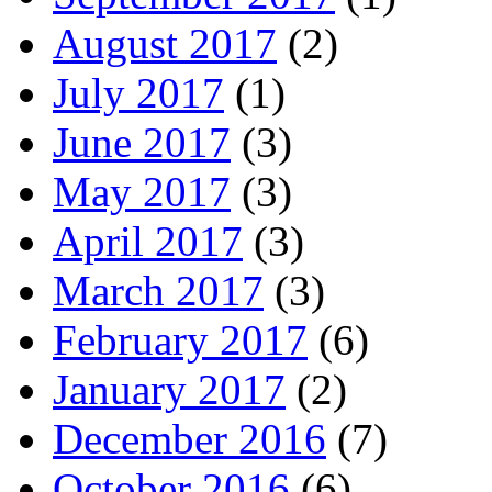
August 2017
(2)
July 2017
(1)
June 2017
(3)
May 2017
(3)
April 2017
(3)
March 2017
(3)
February 2017
(6)
January 2017
(2)
December 2016
(7)
October 2016
(6)