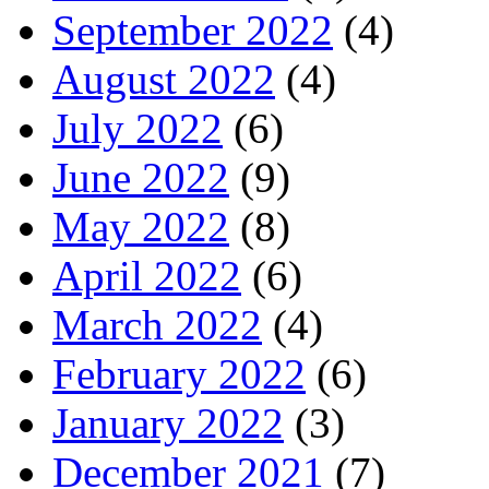
September 2022
(4)
August 2022
(4)
July 2022
(6)
June 2022
(9)
May 2022
(8)
April 2022
(6)
March 2022
(4)
February 2022
(6)
January 2022
(3)
December 2021
(7)