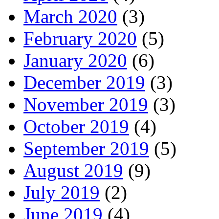
March 2020
(3)
February 2020
(5)
January 2020
(6)
December 2019
(3)
November 2019
(3)
October 2019
(4)
September 2019
(5)
August 2019
(9)
July 2019
(2)
June 2019
(4)