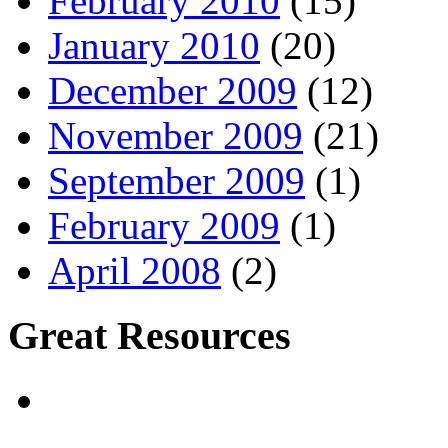
February 2010
(15)
January 2010
(20)
December 2009
(12)
November 2009
(21)
September 2009
(1)
February 2009
(1)
April 2008
(2)
Great Resources