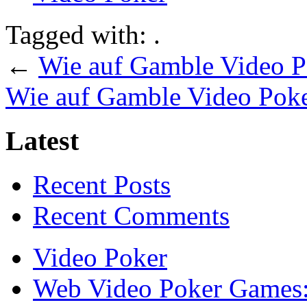
Tagged with: .
←
Wie auf Gamble Video P
Wie auf Gamble Video Pok
Latest
Recent Posts
Recent Comments
Video Poker
Web Video Poker Games: 