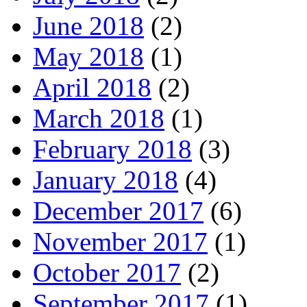
June 2018
(2)
May 2018
(1)
April 2018
(2)
March 2018
(1)
February 2018
(3)
January 2018
(4)
December 2017
(6)
November 2017
(1)
October 2017
(2)
September 2017
(1)