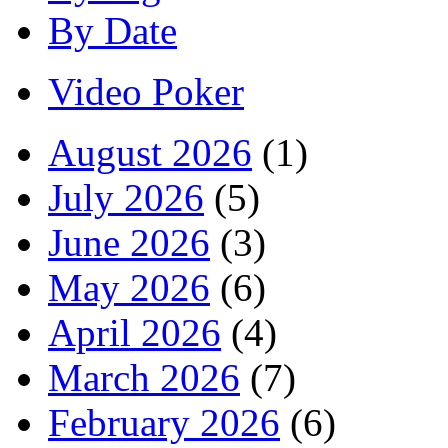
By Date
Video Poker
August 2026
(1)
July 2026
(5)
June 2026
(3)
May 2026
(6)
April 2026
(4)
March 2026
(7)
February 2026
(6)