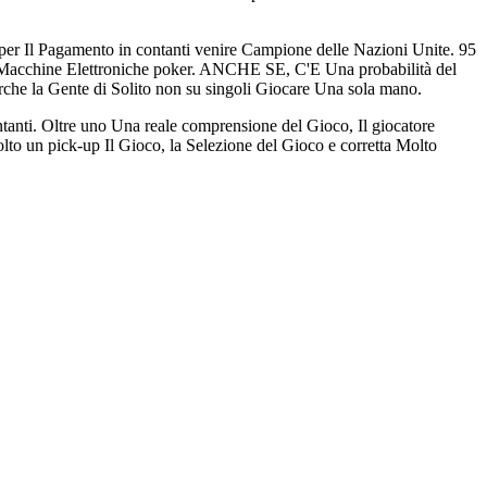
 per Il Pagamento in contanti venire Campione delle Nazioni Unite. 95
 Macchine Elettroniche poker. ANCHE SE, C'E Una probabilità del
rche la Gente di Solito non su singoli Giocare Una sola mano.
tanti. Oltre uno Una reale comprensione del Gioco, Il giocatore
to un pick-up Il Gioco, la Selezione del Gioco e corretta Molto