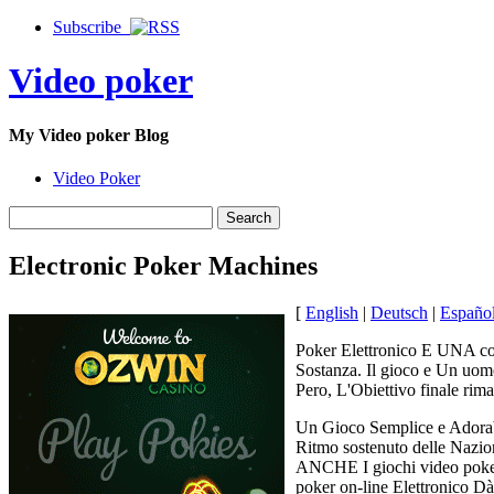
Subscribe
Video poker
My Video poker Blog
Video Poker
Electronic Poker Machines
[
English
|
Deutsch
|
Españo
Poker Elettronico E UNA comb
Sostanza. Il gioco e Un uomo
Pero, L'Obiettivo finale rima
Un Gioco Semplice e Adorabi
Ritmo sostenuto delle Nazi
ANCHE I giochi video poker 
poker on-line Elettronico Dà