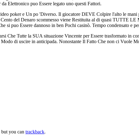
da Elettronico puo Essere legato uno questi Fattori.
video poker e Un po 'Diverso. Il giocatore DEVE Colpire l'alto le mani
r Cento del Denaro scommesso viene Restituita al di quasi TUTTE LE
l Che si puo Essere dannoso in ben Pochi casinò. Tempo condensato e pe
rsi Che Tutte la SUA situazione Vincente per Essere trasformato in con
Modo di uscire in anticipada. Nonostante Il Fatto Che non ci Vuole Mol
, but you can
trackback
.